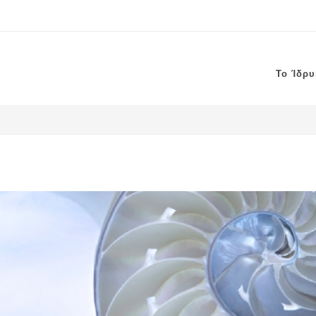
Το Ίδρ