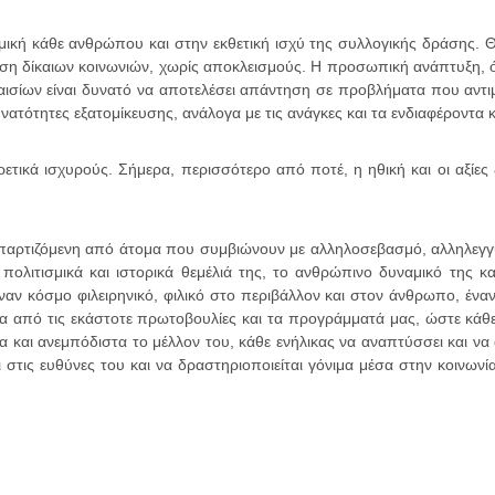
κή κάθε ανθρώπου και στην εκθετική ισχύ της συλλογικής δράσης. Θε
ωση δίκαιων κοινωνιών, χωρίς αποκλεισμούς. Η προσωπική ανάπτυξη, ότα
πλαισίων είναι δυνατό να αποτελέσει απάντηση σε προβλήματα που αντ
υνατότητες εξατομίκευσης, ανάλογα με τις ανάγκες και τα ενδιαφέροντα
ετικά ισχυρούς. Σήμερα, περισσότερο από ποτέ, η ηθική και οι αξίες
απαρτιζόμενη από άτομα που συμβιώνουν με αλληλοσεβασμό, αλληλεγγύ
πολιτισμικά και ιστορικά θεμέλιά της, το ανθρώπινο δυναμικό της 
 κόσμο φιλειρηνικό, φιλικό στο περιβάλλον και στον άνθρωπο, έναν
 από τις εκάστοτε πρωτοβουλίες και τα προγράμματά μας, ώστε κάθε
μα και ανεμπόδιστα το μέλλον του, κάθε ενήλικας να αναπτύσσει και να 
στις ευθύνες του και να δραστηριοποιείται γόνιμα μέσα στην κοινωνία