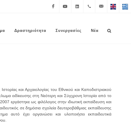
Facebook
Youtube
Linkedin
+30 210
info@lrf.gr
English
Ελλην
υμα
Δραστηριότητα
Συνεργασίες
Νέα
3626150
 Ιστορίας και Αρχαιολογίας του Εθνικού και Καποδιστριακού
λωμα ειδίκευσης στη Νεότερη και Σύγχρονη Ιστορία από το
 2007 εργάστηκε ως φιλόλογος στην ιδιωτική εκπαίδευση και
ιδευτικός σε δημόσια σχολεία δευτεροβάθμιας εκπαίδευσης
ημα αυτό έχει οργανώσει και υλοποιήσει εκπαιδευτικά
νου.