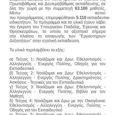
Πρωτοβάθμιας και Δευτεροβάθμιας εκπαίδευσης, σε
όλη την χώρα με την συμμετοχή
63.100
μαθητές.
Μέσω αυτού
του
προγράμματος,
επιμορφώθηκαν
5.110
εκπαιδευτικοί
δ
ειδικοτήτων. Το
πρόγραμμα
και το υλικό έχουν λάβει
την έγκριση του
Υπουργείου Παιδείας, Έρευνας και
Θρησκευμάτων, το οποίο τα αξιοποιεί σήμερα
στο
πλαίσιο
τη εισαγωγής των "Εργαστηριων
Δεξιοτήτων" στην
σχολική
εκπαίδευση.
Το υλικό περιλαμβάνει τα εξής:
α) Τεύχος 1: Νοιάζομαι και Δρω: Εθελοντισμός -
Αλληλεγγύη - Ενεργός Πολίτης, Οδηγός για τον
Εκπαιδευτικό
β) Τεύχος 2: Νοιάζομαι και Δρω: Εθελοντισμός -
Αλληλεγγύη - Ενεργός Πολίτης, Δραστηριότητες -
Ασκήσεις - Τεχνικές για τον Εκπαιδευτικό
γ) Τεύχος 3: Νοιάζομαι και Δρω: Εθελοντισμός -
Αλληλεγγύη - Ενεργός Πολίτης, Βιβλίο για τον
Μαθητή
δ) Τεύχος 4: Νοιάζομαι και Δρω με την Οικογένεια:
Εθελοντισμός - Αλληλεγγύη - Ενεργός, Πολίτης –
Οδηγός για τον Εκπαιδευτικό
ε) Τεύχος 5: Νοιάζομαι και Δρω: Εθελοντισμός -