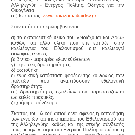
Αλληλεγγύη - Ενεργός Πολίτης, Οδηγός για την
Οικογένεια
στ) Ιστότοπος:
www.noiazomaikaidrw.gr
Στον ιστότοπο περιλαμβάνονται:
α) το εκπαιδευτικό υλικό του «Νοιάζομαι και Δρω»
καθώς και άλλο υλικό που είτε εστιάζει στην
καλλιέργεια του Εθελοντισμού είτε καλλιεργεί
συναφείς έννοιες,
β) βίντεο - μαρτυρίες νέων εθελοντών,
γ) ψηφιακές δραστηριότητες,
δ) φωτοθήκη,
ε) ενδεικτική κατάσταση φορέων της κοινωνίας των
πολιτών που αναπτύσσουν εθελοντική
δραστηριότητα,
στ) δραστηριότητες σχολείων που παρουσιάζονται
ως καλές πρακτικές,
ζ) χρήσιμοι σύνδεσμοι.
Σκοπός του υλικού αυτού είναι αφενός η κατανόηση
των εννοιών και της σημασίας του Εθελοντισμού και
της Αλληλεγγύης, καθώς και της στενής σύνδεσής
τους με την ιδιότητα του Ενεργού Πολίτη, αφετέρου η