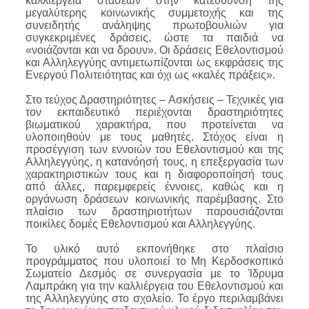
καλλιέργεια στάσεων στην κατεύθυνση της
μεγαλύτερης κοινωνικής συμμετοχής και της
συνειδητής ανάληψης πρωτοβουλιών για
συγκεκριμένες δράσεις, ώστε τα παιδιά να
«νοιάζονται και να δρουν». Οι δράσεις Εθελοντισμού
και Αλληλεγγύης αντιμετωπίζονται ως εκφράσεις της
Ενεργού Πολιτειότητας και όχι ως «καλές πράξεις».
Στο τεύχος Δραστηριότητες – Ασκήσεις – Τεχνικές για
τον εκπαιδευτικό περιέχονται δραστηριότητες
βιωματικού χαρακτήρα, που προτείνεται να
υλοποιηθούν με τους μαθητές. Στόχος είναι η
προσέγγιση των εννοιών του Εθελοντισμού και της
Αλληλεγγύης, η κατανόησή τους, η επεξεργασία των
χαρακτηριστικών τους και η διαφοροποίησή τους
από άλλες, παρεμφερείς έννοιες, καθώς και η
οργάνωση δράσεων κοινωνικής παρέμβασης. Στο
πλαίσιο των δραστηριοτήτων παρουσιάζονται
ποικίλες δομές Εθελοντισμού και Αλληλεγγύης.
Το υλικό αυτό εκπονήθηκε στο πλαίσιο
προγράμματος που υλοποιεί το Μη Κερδοσκοπικό
Σωματείο Δεσμός σε συνεργασία με το Ίδρυμα
Λαμπράκη για την καλλιέργεια του Εθελοντισμού και
της Αλληλεγγύης στο σχολείο. Το έργο περιλαμβάνει