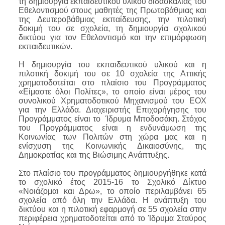
τη δημιουργία εκπαιδευτικού υλικού διδασκαλίας του
Εθελοντισμού στους μαθητές της Πρωτοβάθμιας και
της Δευτεροβάθμιας εκπαίδευσης, την πιλοτική
δοκιμή του σε σχολεία, τη δημιουργία σχολικού
δικτύου για τον Εθελοντισμό και την επιμόρφωση
εκπαιδευτικών.
Η δημιουργία του εκπαιδευτικού υλικού και η
πιλοτική δοκιμή του σε 10 σχολεία της Αττικής
χρηματοδοτείται στο πλαίσιο του Προγράμματος
«Είμαστε όλοι Πολίτες», το οποίο είναι μέρος του
συνολικού Χρηματοδοτικού Μηχανισμού του ΕΟΧ
για την Ελλάδα.
Διαχειριστής Επιχορήγησης του
Προγράμματος είναι το Ίδρυμα Μποδοσάκη. Στόχος
του Προγράμματος είναι η ενδυνάμωση της
Κοινωνίας των Πολιτών στη χώρα μας και η
ενίσχυση της Κοινωνικής Δικαιοσύνης, της
Δημοκρατίας και της Βιώσιμης Ανάπτυξης.
Στο πλαίσιο του προγράμματος δημιουργήθηκε κατά
το σχολικό έτος 2015-16 το Σχολικό Δίκτυο
«Νοιάζομαι και Δρω», το οποίο περιλαμβάνει 65
σχολεία από όλη την Ελλάδα. Η ανάπτυξη του
δικτύου και η πιλοτική εφαρμογή σε 55 σχολεία στην
περιφέρεια χρηματοδοτείται από το Ίδρυμα Σταύρος